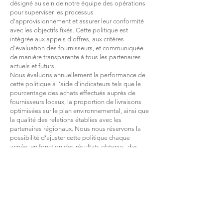
désigné au sein de notre équipe des opérations
pour superviser les processus
d’approvisionnement et assurer leur conformité
avec les objectifs fixés. Cette politique est
intégrée aux appels d’offres, aux critères
d’évaluation des fournisseurs, et communiquée
de manière transparente à tous les partenaires
actuels et futurs.​
Nous évaluons annuellement la performance de
cette politique à l’aide d’indicateurs tels que le
pourcentage des achats effectués auprès de
fournisseurs locaux, la proportion de livraisons
optimisées sur le plan environnemental, ainsi que
la qualité des relations établies avec les
partenaires régionaux. Nous nous réservons la
possibilité d’ajuster cette politique chaque
année, en fonction des résultats obtenus, des
nouvelles pratiques émergentes et des retours
de nos parties prenantes.​
Email :
developpement.durable@humanity-
tech.com
Site web :
www.humanity-tech.com
Merci de faire confiance à Humanity-tech.