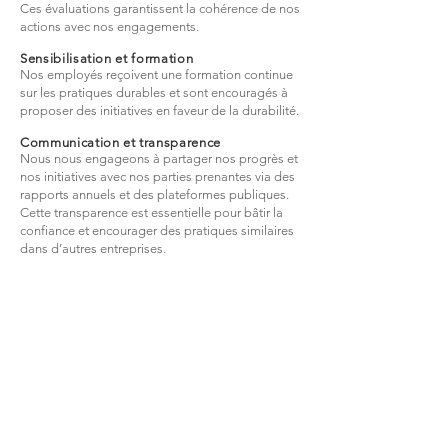
Ces évaluations garantissent la cohérence de nos
actions avec nos engagements.
Sensibilisation et formation
Nos employés reçoivent une formation continue
sur les pratiques durables et sont encouragés à
proposer des initiatives en faveur de la durabilité.
Communication et transparence
Nous nous engageons à partager nos progrès et
nos initiatives avec nos parties prenantes via des
rapports annuels et des plateformes publiques.
Cette transparence est essentielle pour bâtir la
confiance et encourager des pratiques similaires
dans d’autres entreprises.
6. Nos pistes d’amélioration
pour 2025
Dans le cadre de notre démarche d’amélioration
continue, nous avons identifié plusieurs axes
prioritaires pour 2025 :
Approfondir l’économie circulaire
Nous prévoyons d’accentuer la mise en œuvre
des principes d’économie circulaire. Il s’agira,