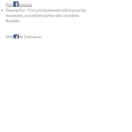
Port de Matane
Description : Port principalement utilisé pour les
traversiers, accueillant parfois des croisières
fluviales.
Marina de Tadoussac
Description : Port majeur pour les croisières
d'observation des baleines et les excursions
fluviales touristiques.
1000 rue de l'Express, Terrebonne,
Québec, Canada, J6W 6K9
info@humanity-tech.com
Politique de confidentialité
Politique d'approvisionnement et d'achat local
Politique de développement durable